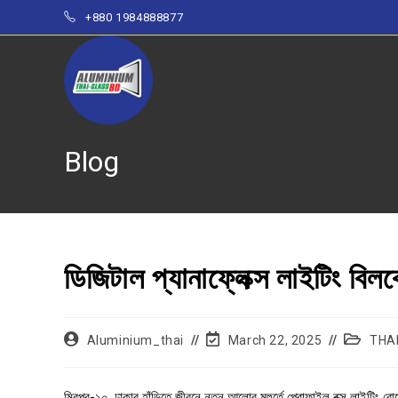
+880 1984888877
Blog
ডিজিটাল প্যানাফ্লেক্স লাইটিং বিলবো
Aluminium_thai
March 22, 2025
THAI
মিরপুর-১০, ঢাকার হাঁড়িতে জীবনে নতুন আলোর মুহুর্তে প্রোফাইল বক্স লাইটিং ব