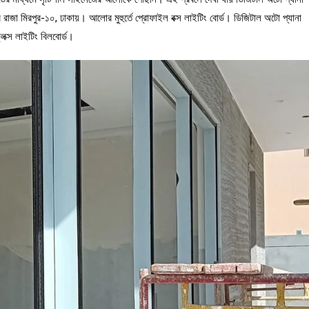
াজা মিরপুর-১০, ঢাকায়। আলোর মুহুর্তে প্রোফাইল বক্স লাইটিং বোর্ড। ডিজিটাল অটো প্যানা
েক্স লাইটিং বিলবোর্ড।