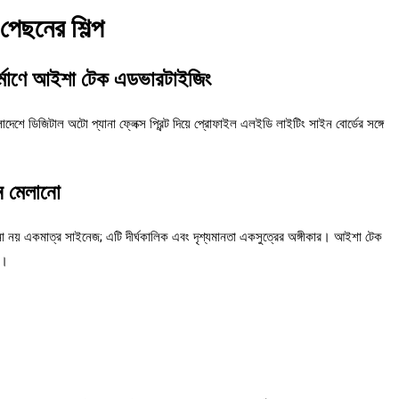
পেছনের শিল্প
্নির্মাণে আইশা টেক এডভারটাইজিং
েশে ডিজিটাল অটো প্যানা ফ্লেক্স প্রিন্ট দিয়ে প্রোফাইল এলইডি লাইটিং সাইন বোর্ডের সঙ্গে
নে মেলানো
া নয় একমাত্র সাইনেজ; এটি দীর্ঘকালিক এবং দৃশ্যমানতা একসুত্রের অঙ্গীকার। আইশা টেক
ী।