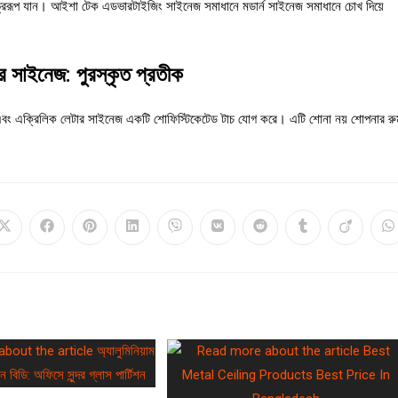
অভ্ররূপ যান। আইশা টেক এডভারটাইজিং সাইনেজ সমাধানে মডার্ন সাইনেজ সমাধানে চোখ দিয়ে
 সাইনেজ: পুরস্কৃত প্রতীক
 এবং এক্রিলিক লেটার সাইনেজ একটি শোফিস্টিকেটেড টাচ যোগ করে। এটি শোনা নয় শোপনার রু