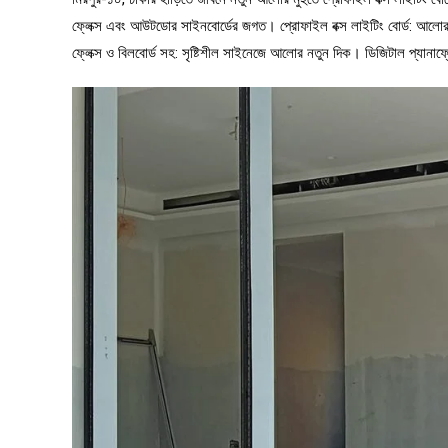
ফ্লেক্স এবং আউটডোর সাইনবোর্ডের জগত। প্রোফাইল বক্স লাইটিং বোর্ড: আলোর র
ফ্লেক্স ও বিলবোর্ড সহ: সৃষ্টিশীল সাইনেজে আলোর নতুন দিক। ডিজিটাল প্যানাফ্ল